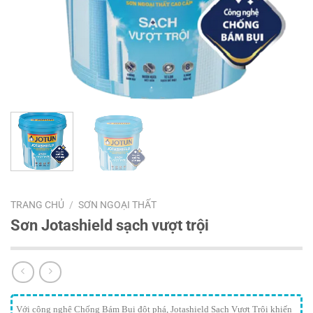
TRANG CHỦ
/
SƠN NGOẠI THẤT
Sơn Jotashield sạch vượt trội
Với công nghệ Chống Bám Bụi đột phá, Jotashield Sạch Vượt Trội khiến