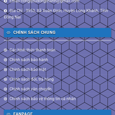
Email:congtytudongthanh@gmail.com
Địa Chỉ : 3953, Xã Xuân Định, Huyện Long Khánh, Tỉnh
Đồng Nai
CHÍNH SÁCH CHUNG
Các hình thức thanh toán
Chính sách bảo hành
Chính sách bảo mật
Chính sách đổi, trả hàng
Chính sách vận chuyển
Chính sách bảo vệ thông tin cá nhân
FANPAGE