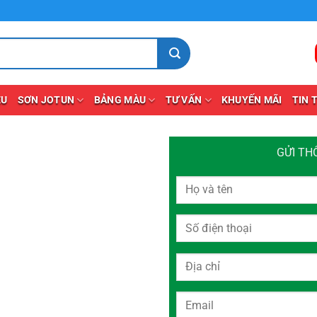
ỆU
SƠN JOTUN
BẢNG MÀU
TƯ VẤN
KHUYẾN MÃI
TIN 
GỬI TH