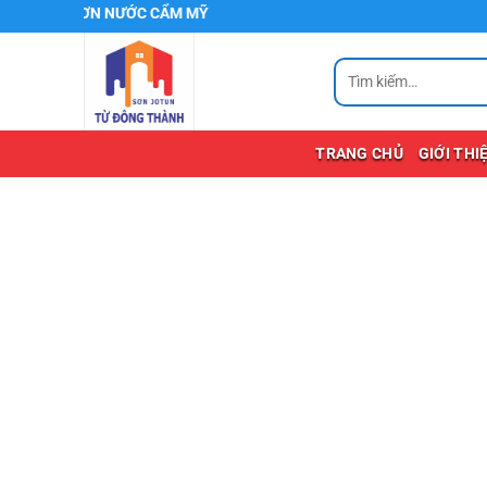
Chuyển
SƠN NƯỚC CẨM MỸ
đến
nội
Tìm
kiếm:
dung
TRANG CHỦ
GIỚI THI