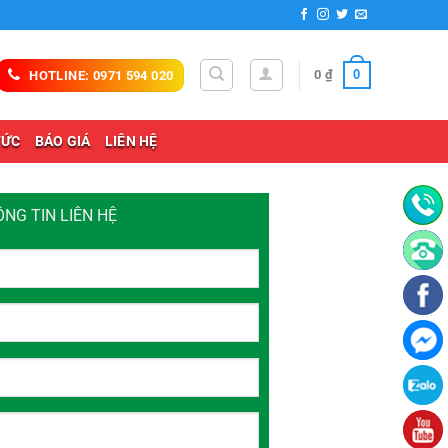
0
0
₫
HOTLINE: 0971 594 020
TỨC
BÁO GIÁ
LIÊN HỆ
ÔNG TIN LIÊN HỆ