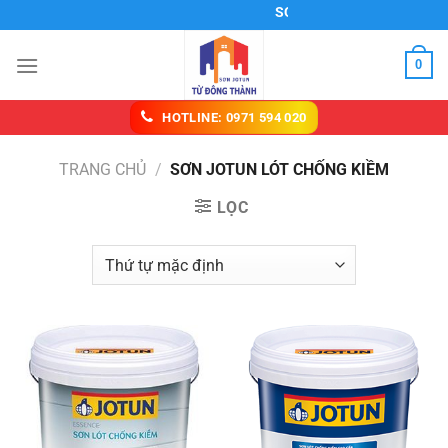
Chuyển
SƠN NƯỚC CẨM MỸ
đến
nội
0
dung
HOTLINE: 0971 594 020
TRANG CHỦ
/
SƠN JOTUN LÓT CHỐNG KIỀM
LỌC