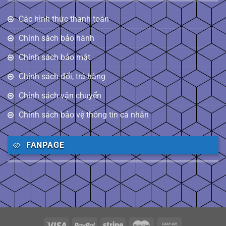
Các hình thức thanh toán
Chính sách bảo hành
Chính sách bảo mật
Chính sách đổi, trả hàng
Chính sách vận chuyển
Chính sách bảo vệ thông tin cá nhân
FANPAGE